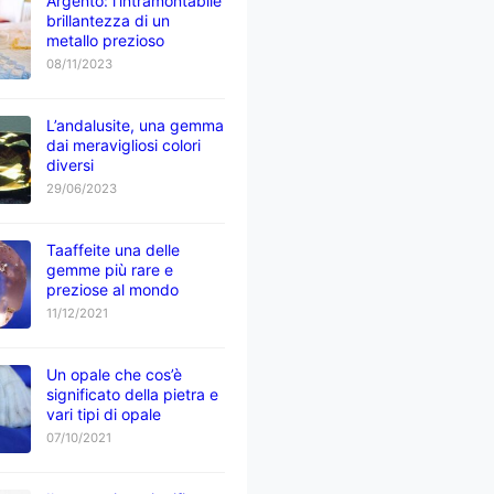
Argento: l’intramontabile
brillantezza di un
metallo prezioso
08/11/2023
L’andalusite, una gemma
dai meravigliosi colori
diversi
29/06/2023
Taaffeite una delle
gemme più rare e
preziose al mondo
11/12/2021
Un opale che cos’è
significato della pietra e
vari tipi di opale
07/10/2021