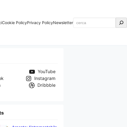
Cerca
ci
Cookie Policy
Privacy Policy
Newsletter
YouTube
ok
Instagram
n
Dribbble
ts