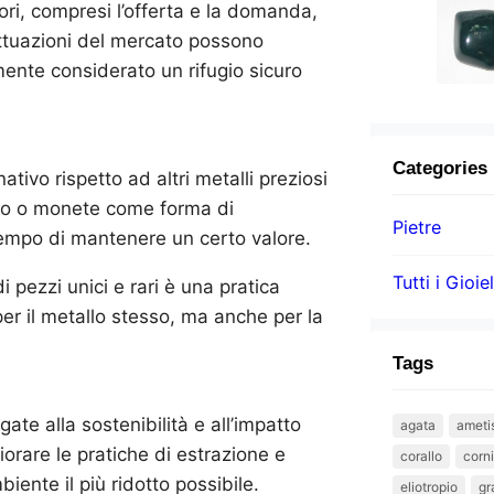
tori, compresi l’offerta e la domanda,
uttuazioni del mercato possono
amente considerato un rifugio sicuro
Categories
tivo rispetto ad altri metalli preziosi
nto o monete come forma di
Pietre
tempo di mantenere un certo valore.
Tutti i Gioiel
di pezzi unici e rari è una pratica
per il metallo stesso, ma anche per la
Tags
gate alla sostenibilità e all’impatto
agata
ameti
iorare le pratiche di estrazione e
corallo
corn
iente il più ridotto possibile.
eliotropio
gr