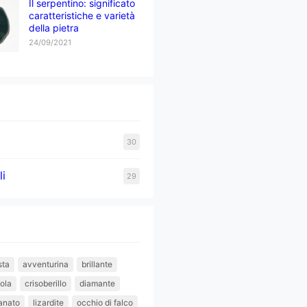
Il serpentino: significato
caratteristiche e varietà
della pietra
24/09/2021
30
li
29
sta
avventurina
brillante
iola
crisoberillo
diamante
anato
lizardite
occhio di falco