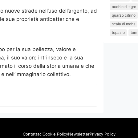
occhio di tigre
o nuove strade nell’uso dell’argento, ad
quarzo citrino
le sue proprietà antibatteriche e
scala di mohs
topazio
torm
o per la sua bellezza, valore e
ca, il suo valore intrinseco e la sua
smato il corso della storia umana e che
e nell’immaginario collettivo.
Contattaci
Cookie Policy
Newsletter
Privacy Policy