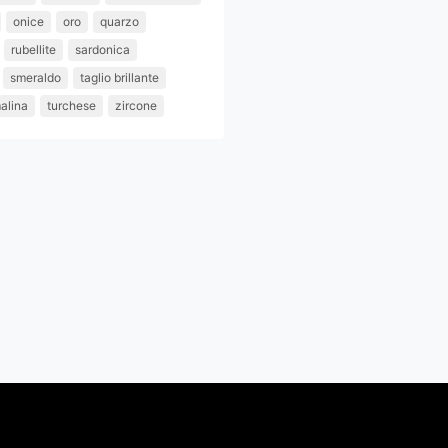
onice
oro
quarzo
rubellite
sardonica
smeraldo
taglio brillante
alina
turchese
zircone