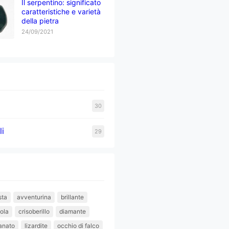
Il serpentino: significato
caratteristiche e varietà
della pietra
24/09/2021
30
li
29
sta
avventurina
brillante
iola
crisoberillo
diamante
anato
lizardite
occhio di falco