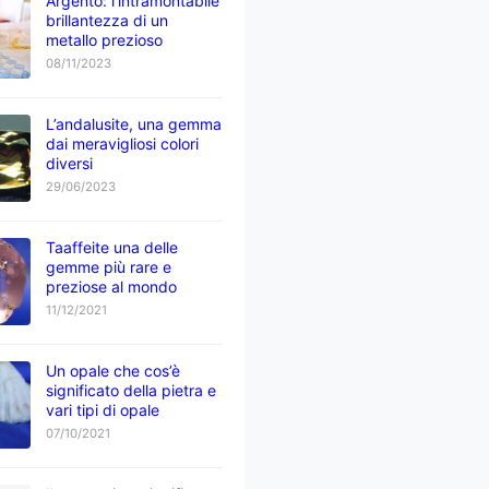
Argento: l’intramontabile
brillantezza di un
metallo prezioso
08/11/2023
L’andalusite, una gemma
dai meravigliosi colori
diversi
29/06/2023
Taaffeite una delle
gemme più rare e
preziose al mondo
11/12/2021
Un opale che cos’è
significato della pietra e
vari tipi di opale
07/10/2021